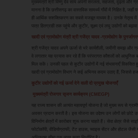
मुख्यमंत्री श्री विष्णु देव साय अपनी सरलता, सहजता, दृढ़ता और ग्
मानना है कि छत्तीसगढ़ का वास्तविक सामर्थ्य गाँवों में निहित है, जहाँ
ही आर्थिक सशक्तिकरण का सबसे मजबूत माध्यम है। उनके नेतृत्व में
राष्ट्रीय
पात्र हितग्राही तक पहुंचे और कुटीर, सूक्ष्म एवं लघु उद्योगों को बढ़
खादी एवं ग्रामोद्योग मंत्री श्री गजेंद्र यादव -ग्रामोद्योग के पुनर्जागर
श्री गजेंद्र यादव अपने ऊर्जा से भरे कार्यशैली, जमीनी समझ और ग्र
वे लगातार यह प्रयास कर रहे हैं कि परंपरागत कौशलों को आधुनिक
मिल सकें। उनकी पहल से कुटीर उद्योगों में नई संभावनाएँ विकसित हुई ह
खादी एवं ग्रामोद्योग विभाग ने कई अभिनव कदम उठाए हैं, जिससे हजार
कुटीर उद्योगों को नई ऊर्जा देने वाली दो प्रमुख योजनाएँ
यात्रियों को बड़ी राहत! 300+ स्टॉपेज ह
मुख्यमंत्री रोजगार सृजन कार्यक्रम (CMEGP)
तैयारी, समय...
यह राज्य शासन की अत्यंत महत्वपूर्ण योजना है जो मुख्य रूप से ग्राम
khulasapost@gmail.com
Jul 22, 2026
26
अवसर प्रदान करती है। इस योजना का उद्देश्य उन लोगों को छोटे उद
नई दिल्ली : भारतीय रेलवे लंबी दूरी और प्रीमियम ट्रेनों की रफ्तार
विनिर्माण क्षेत्रों में कारोबार शुरू करना चाहते हैं। सेवा क्षेत्र जैस
एक...
फोटोकॉपी, वीडियोग्राफी, टेंट हाउस, च्वाइस सेंटर और होटल जैसी ग
अधिकतम सीमा एक लाख रूपए निर्धारित है।