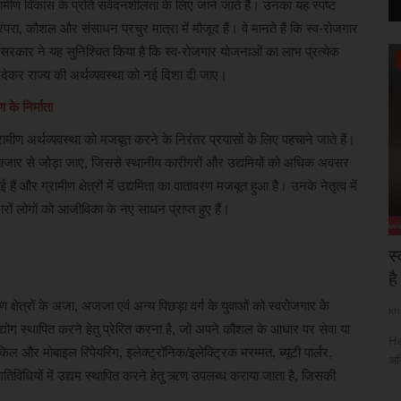
रामीण विकास के प्रति संवेदनशीलता के लिए जाने जाते हैं। उनका यह स्पष्ट
 परंपरा, कौशल और संसाधन प्रचुर मात्रा में मौजूद हैं। वे मानते हैं कि स्व-रोजगार
 सरकार ने यह सुनिश्चित किया है कि स्व-रोजगार योजनाओं का लाभ प्रत्येक
अन्य देश
ावा देकर राज्य की अर्थव्यवस्था को नई दिशा दी जाए।
ण के निर्माता
ामीण अर्थव्यवस्था को मजबूत करने के निरंतर प्रयासों के लिए पहचाने जाते हैं।
 बाजार से जोड़ा जाए, जिससे स्थानीय कारीगरों और उद्यमियों को अधिक अवसर
ैं और ग्रामीण क्षेत्रों में उद्यमिता का वातावरण मजबूत हुआ है। उनके नेतृत्व में
ों लोगों को आजीविका के नए साधन प्राप्त हुए हैं।
टाने की
पानी के मुद्दे पर बौखलाया पाकिस्तान, बिलावल भुट्टो
स
ने भारत...
है
ीण क्षेत्रों के अजा, अजजा एवं अन्य पिछड़ा वर्ग के युवाओं को स्वरोजगार के
khulasapost@gmail.com
Jul 1, 2026
27
kh
्योग स्थापित करने हेतु प्रेरित करना है, जो अपने कौशल के आधार पर सेवा या
 बढ़ाने के लिए
Pakistan News : सिंधु जल संधि को लेकर भारत और पाकिस्तान के बीच तनाव
He
े साइकिल और मोबाइल रिपेयरिंग, इलेक्ट्रॉनिक/इलेक्ट्रिक मरम्मत, ब्यूटी पार्लर,
बरकरार है। इस...
अग्
तिविधियों में उद्यम स्थापित करने हेतु ऋण उपलब्ध कराया जाता है, जिसकी