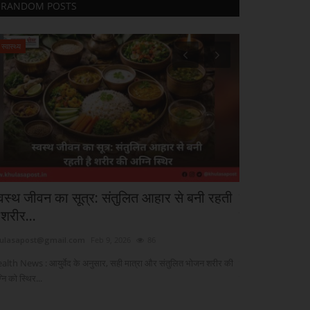
RANDOM POSTS
स्वास्थ्य
स्वास्थ्य
्वस्थ जीवन का सूत्र: संतुलित आहार से बनी रहती
कैंसर व दुर्लभ 
 शरीर...
हटाने...
ulasapost@gmail.com
Feb 9, 2026
86
khulasapost@gma
alth News : आयु्र्वेद के अनुसार, सही मात्रा और संतुलित भोजन शरीर की
नई दिल्ली : केंद्र सर
नि को स्थिर...
के इलाज...