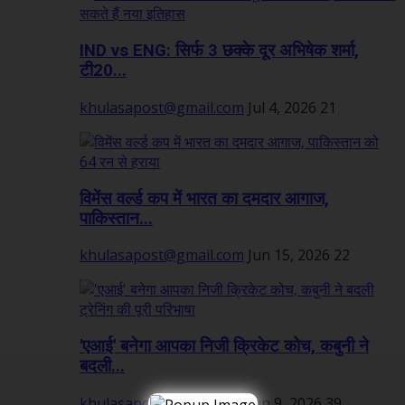
IND vs ENG: सिर्फ 3 छक्के दूर अभिषेक शर्मा,
टी20...
khulasapost@gmail.com
Jul 4, 2026
21
विमेंस वर्ल्ड कप में भारत का दमदार आगाज,
पाकिस्तान...
khulasapost@gmail.com
Jun 15, 2026
22
'एआई' बनेगा आपका निजी क्रिकेट कोच, कबुनी ने
बदली...
khulasapost@gmail.com
Jun 9, 2026
39