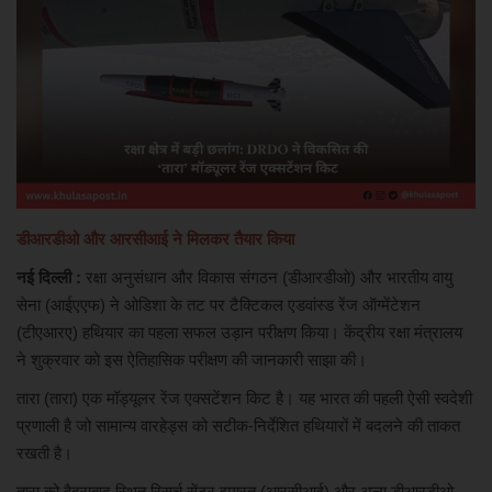
खेल
मनोरंजन
लाइफ स्टाइल
शिक्षा एवं रोजगार
डीआरडीओ और आरसीआई ने मिलकर तैयार किया
स्वास्थ्य
नई दिल्ली :
रक्षा अनुसंधान और विकास संगठन (डीआरडीओ) और भारतीय वायु
सेना (आईएएफ) ने ओडिशा के तट पर टैक्टिकल एडवांस्ड रेंज ऑग्मेंटेशन
(टीएआरए) हथियार का पहला सफल उड़ान परीक्षण किया। केंद्रीय रक्षा मंत्रालय
ने शुक्रवार को इस ऐतिहासिक परीक्षण की जानकारी साझा की।
तारा (तारा) एक मॉड्यूलर रेंज एक्सटेंशन किट है। यह भारत की पहली ऐसी स्वदेशी
प्रणाली है जो सामान्य वारहेड्स को सटीक-निर्देशित हथियारों में बदलने की ताकत
रखती है।
तारा को हैदराबाद स्थित रिसर्च सेंटर इमारत (आरसीआई) और अन्य डीआरडीओ