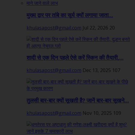
मुख्य द्वार पर तांबे का सूर्य क्यों लगाया जाता...
khulasapost@gmail.com
Jul 22, 2026
20
शादी से एक दिन पहले ऐसे करें स्किन की तैयारी,...
khulasapost@gmail.com
Dec 13, 2025
107
तुलसी बार-बार क्यों सूखती है? जानें बार-बार सूखने...
khulasapost@gmail.com
Nov 10, 2025
109