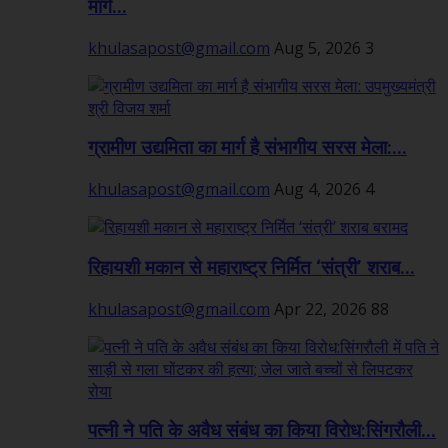
मार्ग...
khulasapost@gmail.com
Aug 5, 2026
3
ग्रामीण उद्यमिता का मार्ग है संभागीय सरस मेला:...
khulasapost@gmail.com
Aug 4, 2026
4
रिहायशी मकान से महाराष्ट्र निर्मित ‘संत्री’ शराब...
khulasapost@gmail.com
Apr 22, 2026
88
पत्नी ने पति के अवैध संबंध का किया विरोध:सिंगरौली...