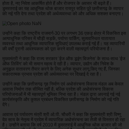
होता है, नए निवेश आकर्षित होते हैं और रोजगार के अवसर भी बढ़ते हैं।
डुमरतराई का यह आधुनिक थोक बाजार रायपुर सहित पूरे छत्तीसगढ़ के व्यापार
को नई गति देगा तथा प्रदेश की अर्थव्यवस्था को और अधिक सशक्त बनाएगा।
उन्होंने कहा कि राष्ट्रीय राजमार्ग-30 पर लगभग 36 एकड़ क्षेत्र में विकसित इस
अत्याधुनिक परिसर में चौड़ी सड़कें, पर्याप्त पार्किंग, सुव्यवस्थित यातायात
व्यवस्था तथा आधुनिक व्यापारिक सुविधाएं उपलब्ध कराई गई हैं। यह व्यापारियों
की वर्षों पुरानी आवश्यकता को पूरा करने वाली महत्वपूर्ण परियोजना है।
मुख्यमंत्री ने कहा कि राज्य सरकार 'ईज ऑफ डूइंग बिजनेस' के साथ-साथ 'ईज
ऑफ लिविंग' को भी समान महत्व दे रही है। व्यापार, उद्योग और निवेश के
अनुकूल वातावरण तैयार करने के लिए अनेक सुधार लागू किए गए हैं, जिनका
सकारात्मक प्रभाव प्रदेश की अर्थव्यवस्था पर दिखाई दे रहा है।
उन्होंने कहा कि छत्तीसगढ़ गृह निर्माण एवं अधोसंरचना विकास मंडल अब केवल
आवास निर्माण तक सीमित नहीं है, बल्कि प्रदेश की अधोसंरचना विकास
परियोजनाओं में भी महत्वपूर्ण भूमिका निभा रहा है। मंडल द्वारा अपनाई गई नई
कार्यसंस्कृति और कुशल प्रबंधन विकसित छत्तीसगढ़ के निर्माण को नई गति
देंगे।
आवास एवं पर्यावरण मंत्री श्री ओ.पी. चौधरी ने कहा कि मुख्यमंत्री श्री विष्णु
देव साय के नेतृत्व में प्रदेश में व्यापारिक अधोसंरचना का तेजी से विस्तार हो रहा
है। उन्होंने बताया कि वर्ष 2010 में डुमरतराई में आधुनिक थोक बाजार की जो