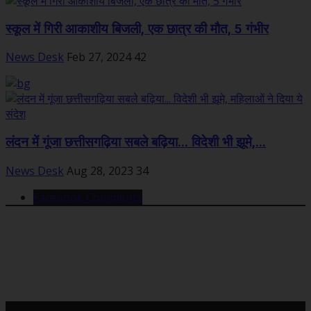
स्कूल में गिरी आकाशीय बिजली, एक छात्र की मौत, 5 गंभीर
News Desk
Feb 27, 2024
42
लंदन में गूंजा छत्तीसगढ़िया सबले बढ़िया... विदेशी भी झूमे,...
News Desk
Aug 28, 2023
34
Facebook Comments
महत्वपूर्ण खबरें