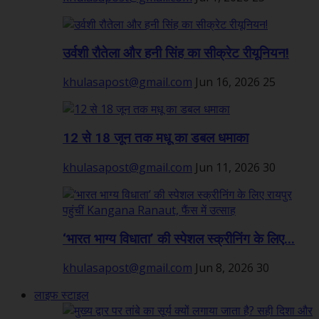
उर्वशी रौतेला और हनी सिंह का सीक्रेट रीयूनियन!
khulasapost@gmail.com
Jun 16, 2026
25
12 से 18 जून तक मधू का डबल धमाका
khulasapost@gmail.com
Jun 11, 2026
30
‘भारत भाग्य विधाता’ की स्पेशल स्क्रीनिंग के लिए...
khulasapost@gmail.com
Jun 8, 2026
30
लाइफ स्टाइल