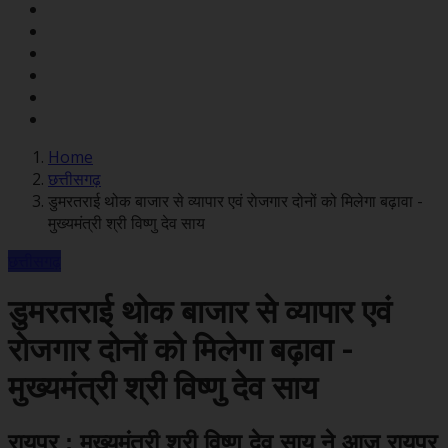
Home
छत्तीसगढ़
डुमरतराई थोक बाजार से व्यापार एवं राेजगार दोनों को मिलेगा बढ़ावा -
मुख्यमंत्री श्री विष्णु देव साय
छत्तीसगढ़
डुमरतराई थोक बाजार से व्यापार एवं
राेजगार दोनों को मिलेगा बढ़ावा -
मुख्यमंत्री श्री विष्णु देव साय
रायपुर : मुख्यमंत्री श्री विष्णु देव साय ने आज रायपुर