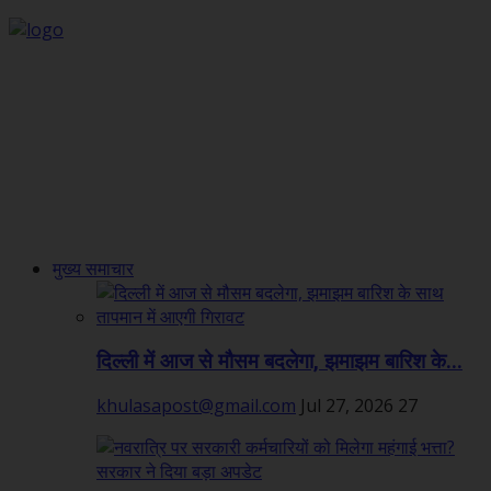
मुख्य समाचार
दिल्ली में आज से मौसम बदलेगा, झमाझम बारिश के...
khulasapost@gmail.com
Jul 27, 2026
27