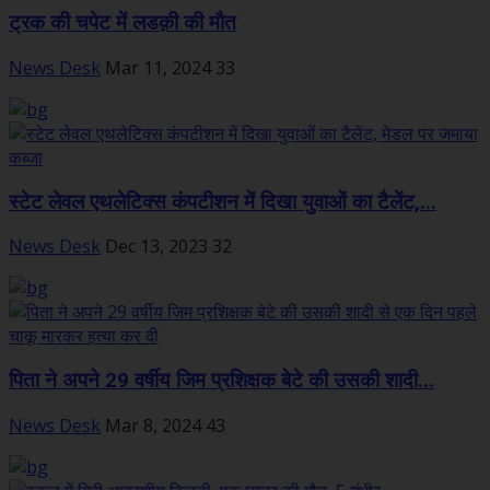
ट्रक की चपेट में लडक़ी की मौत
News Desk
Mar 11, 2024
33
स्टेट लेवल एथलेटिक्स कंपटीशन में दिखा युवाओं का टैलेंट,...
News Desk
Dec 13, 2023
32
पिता ने अपने 29 वर्षीय जिम प्रशिक्षक बेटे की उसकी शादी...
News Desk
Mar 8, 2024
43