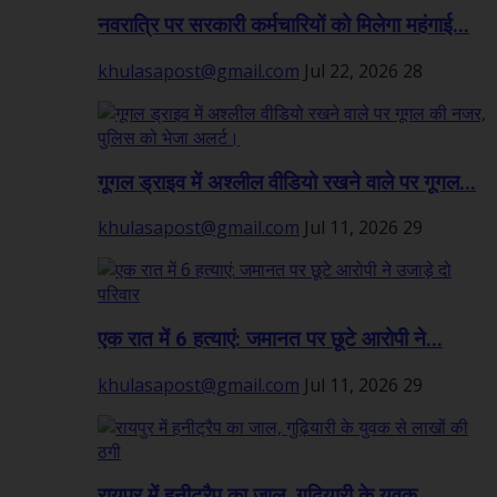
नवरात्रि पर सरकारी कर्मचारियों को मिलेगा महंगाई...
khulasapost@gmail.com
Jul 22, 2026
28
गूगल ड्राइव में अश्लील वीडियो रखने वाले पर गूगल...
khulasapost@gmail.com
Jul 11, 2026
29
एक रात में 6 हत्याएं: जमानत पर छूटे आरोपी ने...
khulasapost@gmail.com
Jul 11, 2026
29
रायपुर में हनीट्रैप का जाल, गुढ़ियारी के युवक...