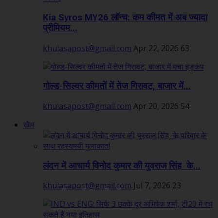
Kia Syros MY26 लॉन्च: कम कीमत में अब ज्यादा
प्रीमियम...
khulasapost@gmail.com
Apr 22, 2026
63
गोल्ड-सिल्वर कीमतों में तेज गिरावट, बाजार में...
khulasapost@gmail.com
Apr 20, 2026
54
खेल
लंदन में आचार्य विनोद कुमार की युवराज सिंह के...
khulasapost@gmail.com
Jul 7, 2026
23