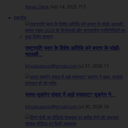
News Desk
Feb 14, 2025
717
राष्ट्रीय
राष्ट्रपति भवन के विशेष अतिथि बने बस्तर के मांझी-
चालकी...
khulasapost@gmail.com
Jul 31, 2026
11
भारत-यूक्रेन संवाद में आई रुकावट? यूक्रेन ने...
khulasapost@gmail.com
Jul 30, 2026
16