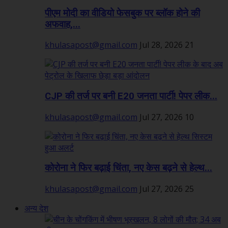
पीएम मोदी का वीडियो फेसबुक पर ब्लॉक होने की
अफवाह,...
khulasapost@gmail.com
Jul 28, 2026
21
CJP की तर्ज पर बनी E20 जनता पार्टी! पेपर लीक...
khulasapost@gmail.com
Jul 27, 2026
10
कोरोना ने फिर बढ़ाई चिंता, नए केस बढ़ने से हेल्थ...
khulasapost@gmail.com
Jul 27, 2026
25
अन्य देश