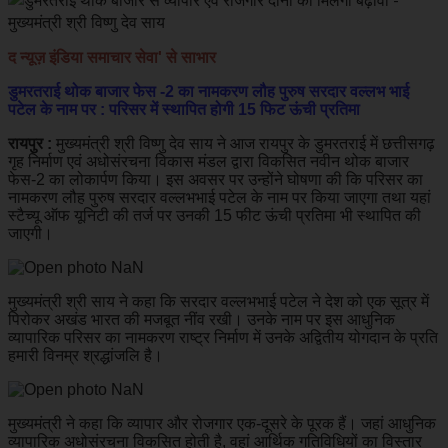
द न्यूज़ इंडिया समाचार सेवा' से साभार
डुमरतराई थोक बाजार फेस -2 का नामकरण लौह पुरुष सरदार वल्लभ भाई
पटेल के नाम पर : परिसर में स्थापित होगी 15 फिट ऊंची प्रतिमा
रायपुर :
मुख्यमंत्री श्री विष्णु देव साय ने आज रायपुर के डुमरतराई में छत्तीसगढ़
गृह निर्माण एवं अधोसंरचना विकास मंडल द्वारा विकसित नवीन थोक बाजार
फेस-2 का लोकार्पण किया। इस अवसर पर उन्होंने घोषणा की कि परिसर का
नामकरण लौह पुरुष सरदार वल्लभभाई पटेल के नाम पर किया जाएगा तथा यहां
स्टैच्यू ऑफ यूनिटी की तर्ज पर उनकी 15 फीट ऊंची प्रतिमा भी स्थापित की
जाएगी।
मुख्यमंत्री श्री साय ने कहा कि सरदार वल्लभभाई पटेल ने देश को एक सूत्र में
पिरोकर अखंड भारत की मजबूत नींव रखी। उनके नाम पर इस आधुनिक
व्यापारिक परिसर का नामकरण राष्ट्र निर्माण में उनके अद्वितीय योगदान के प्रति
हमारी विनम्र श्रद्धांजलि है।
मुख्यमंत्री ने कहा कि व्यापार और रोजगार एक-दूसरे के पूरक हैं। जहां आधुनिक
व्यापारिक अधोसंरचना विकसित होती है, वहां आर्थिक गतिविधियों का विस्तार