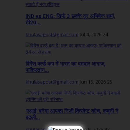
IND vs ENG: सिर्फ 3 छक्के दूर अभिषेक शर्मा,
टी20...
khulasapost@gmail.com
Jul 4, 2026
24
विमेंस वर्ल्ड कप में भारत का दमदार आगाज,
पाकिस्तान...
khulasapost@gmail.com
Jun 15, 2026
25
'एआई' बनेगा आपका निजी क्रिकेट कोच, कबुनी ने
बदली...
khulasapost@gmail.com
Jun 9, 2026
42