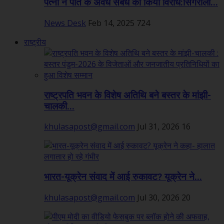
पत्नी ने पति के अवैध संबंध का किया विरोध:सिंगरौली...
News Desk
Feb 14, 2025
724
राष्ट्रीय
राष्ट्रपति भवन के विशेष अतिथि बने बस्तर के मांझी-
चालकी...
khulasapost@gmail.com
Jul 31, 2026
16
भारत-यूक्रेन संवाद में आई रुकावट? यूक्रेन ने...
khulasapost@gmail.com
Jul 30, 2026
20