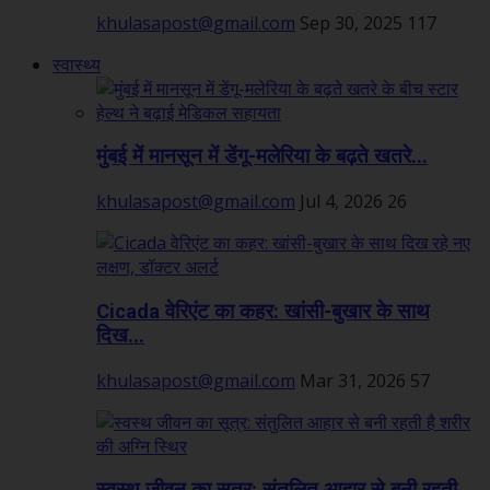
khulasapost@gmail.com
Sep 30, 2025
117
स्वास्थ्य
मुंबई में मानसून में डेंगू-मलेरिया के बढ़ते खतरे...
khulasapost@gmail.com
Jul 4, 2026
26
Cicada वेरिएंट का कहर: खांसी-बुखार के साथ
दिख...
khulasapost@gmail.com
Mar 31, 2026
57