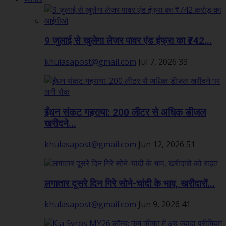
9 जुलाई से खुलेगा लेजर पावर एंड इंफ्रा का ₹742...
khulasapost@gmail.com
Jul 7, 2026
33
ईंधन संकट गहराया: 200 लीटर से अधिक डीजल
खरीदने...
khulasapost@gmail.com
Jun 12, 2026
51
लगातार दूसरे दिन गिरे सोने-चांदी के भाव, खरीदारों...
khulasapost@gmail.com
Jun 9, 2026
41