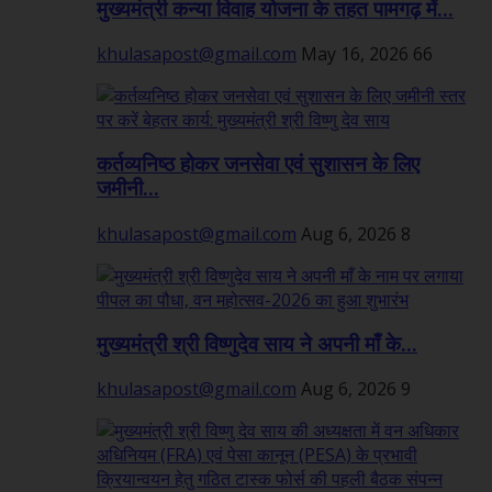
मुख्यमंत्री कन्या विवाह योजना के तहत पामगढ़ में...
khulasapost@gmail.com
May 16, 2026
66
कर्तव्यनिष्ठ होकर जनसेवा एवं सुशासन के लिए
जमीनी...
khulasapost@gmail.com
Aug 6, 2026
8
मुख्यमंत्री श्री विष्णुदेव साय ने अपनी माँ के...
khulasapost@gmail.com
Aug 6, 2026
9