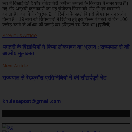
रूप में दिखाई देते हैं और राकेश बेदी जमीला जमाली के किरदार में नजर आते हैं।
नई और अनुभवी कलाकारों का यह संयोजन फिल्म को और भी प्रभावशाली
बनाता है। बता दें कि ‘धुरंधर 2’ ने रिलीज के पहले दिन से ही शानदार प्रदर्शन
किया है। 19 मार्च को सिनेमाघरों में रिलीज हुई इस फिल्म ने पहले ही दिन 100
करोड़ रुपये से अधिक की कमाई कर इतिहास रच दिया था।
(एजेंसी)
Previous Article
धमतरी के विद्यार्थियों ने किया लोकभवन का भ्रमण : राज्यपाल से की
आत्मीय मुलाकात
Next Article
राज्यपाल से रेडक्रॉस प्रतिनिधियों ने की सौहार्दपूर्ण भेंट
khulasapost@gmail.com
Related Posts