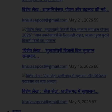
विशेष लेख : आत्मनिर्भरता, पोषण और बदलाव की नई...
khulasapost@gmail.com
May 21, 2026
59
’विशेष लेख’ : ’मुख्यमंत्री बिजली बिल भुगतान
समाधान...
khulasapost@gmail.com
May 15, 2026
60
विशेष लेख : ‘सेवा सेतु’: छत्तीसगढ़ में सुशासन...
khulasapost@gmail.com
May 8, 2026
67
व्यापार