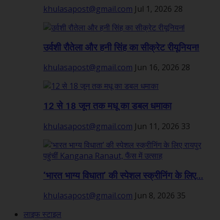
khulasapost@gmail.com
Jul 1, 2026
28
उर्वशी रौतेला और हनी सिंह का सीक्रेट रीयूनियन!
khulasapost@gmail.com
Jun 16, 2026
28
12 से 18 जून तक मधू का डबल धमाका
khulasapost@gmail.com
Jun 11, 2026
33
‘भारत भाग्य विधाता’ की स्पेशल स्क्रीनिंग के लिए...
khulasapost@gmail.com
Jun 8, 2026
35
लाइफ स्टाइल