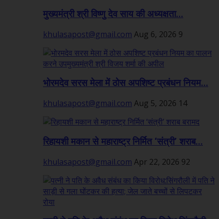
मुख्यमंत्री श्री विष्णु देव साय की अध्यक्षता...
khulasapost@gmail.com
Aug 6, 2026
9
भोरमदेव सरस मेला में ठोस अपशिष्ट प्रबंधन नियम...
khulasapost@gmail.com
Aug 5, 2026
14
रिहायशी मकान से महाराष्ट्र निर्मित ‘संत्री’ शराब...
khulasapost@gmail.com
Apr 22, 2026
92