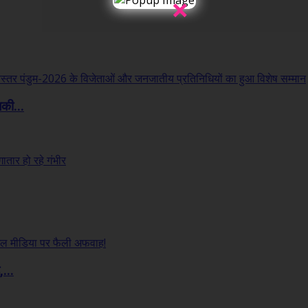
×
लकी...
...