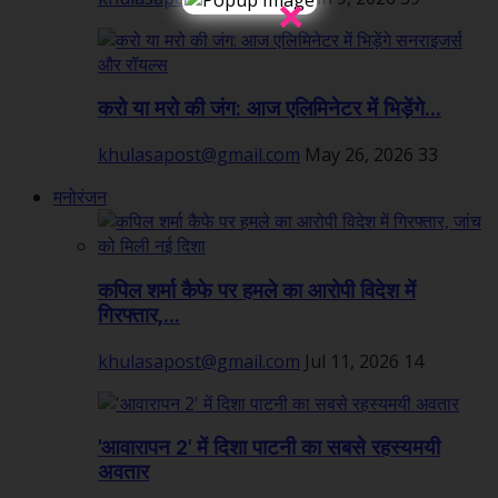
×
करो या मरो की जंग: आज एलिमिनेटर में भिड़ेंगे...
khulasapost@gmail.com
May 26, 2026
33
मनोरंजन
कपिल शर्मा कैफे पर हमले का आरोपी विदेश में
गिरफ्तार,...
khulasapost@gmail.com
Jul 11, 2026
14
'आवारापन 2' में दिशा पाटनी का सबसे रहस्यमयी
अवतार