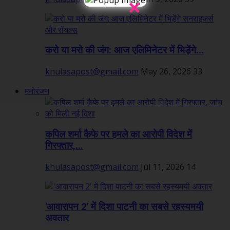
×
करो या मरो की जंग: आज एलिमिनेटर में भिड़ेंगे...
khulasapost@gmail.com
May 26, 2026
33
मनोरंजन
कपिल शर्मा कैफे पर हमले का आरोपी विदेश में
गिरफ्तार,...
khulasapost@gmail.com
Jul 11, 2026
14
'आवारापन 2' में दिशा पाटनी का सबसे रहस्यमयी
अवतार