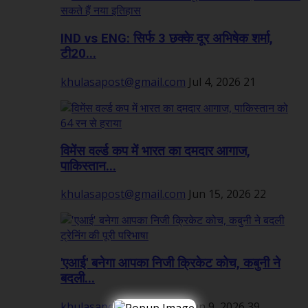
IND vs ENG: सिर्फ 3 छक्के दूर अभिषेक शर्मा,
टी20...
khulasapost@gmail.com
Jul 4, 2026
21
विमेंस वर्ल्ड कप में भारत का दमदार आगाज,
पाकिस्तान...
khulasapost@gmail.com
Jun 15, 2026
22
'एआई' बनेगा आपका निजी क्रिकेट कोच, कबुनी ने
बदली...
khulasapost@gmail.com
Jun 9, 2026
39