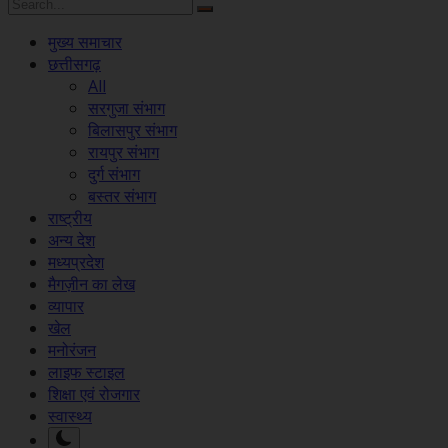
मुख्य समाचार
छत्तीसगढ़
All
सरगुजा संभाग
बिलासपुर संभाग
रायपुर संभाग
दुर्ग संभाग
बस्तर संभाग
राष्ट्रीय
अन्य देश
मध्यप्रदेश
मैगज़ीन का लेख
व्यापार
खेल
मनोरंजन
लाइफ स्टाइल
शिक्षा एवं रोजगार
स्वास्थ्य