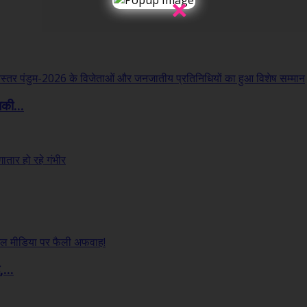
×
लकी...
...