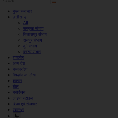
मुख्य समाचार
छत्तीसगढ़
All
सरगुजा संभाग
बिलासपुर संभाग
रायपुर संभाग
दुर्ग संभाग
बस्तर संभाग
राष्ट्रीय
अन्य देश
मध्यप्रदेश
मैगज़ीन का लेख
व्यापार
खेल
मनोरंजन
लाइफ स्टाइल
शिक्षा एवं रोजगार
स्वास्थ्य