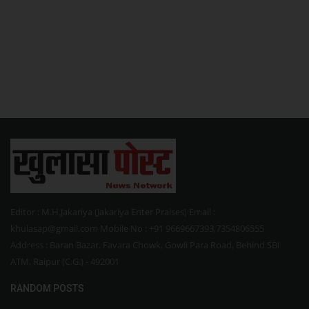
Editor : M.H.Jakariya (Jakariya Enter Praises) Email :
khulasap@gmail.com Mobile No : +91 9669667393,7354806555
Address : Baran Bazar, Favara Chowk, Gowli Para Road, Behind SBI
ATM, Raipur (C.G.) - 492001
RANDOM POSTS