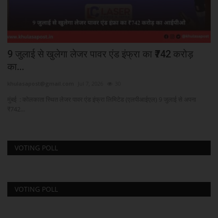
9 जुलाई से खुलेगा लेजर पावर एंड इंफ्रा का ₹742 करोड़
शा
का...
बन
khulasapost@gmail.com
Jul 7, 2026
30
kh
है।
मुंबई : कोलकाता स्थित लेजर पावर एंड इंफ्रा लिमिटेड (एलपीआईएल) 9 जुलाई से अपना
Bri
₹742...
VOTING POLL
VOTING POLL