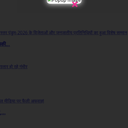
×
लकी...
...