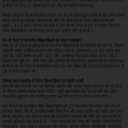
सभी खिलाड़ियों को यो-यो टेस्ट देना अनिवार्य है। बीसीसीआई ने हाल ही में इस
टूर्नामेंट के लिए 17 खिलाड़ियों की टीम का ऐलान किया था।
विराट कोहली ने अपनी इंस्टा स्टोरी पर यो-यो टेस्ट पूरा करने के बाद की तस्वीर
पोस्ट करते हुए लिखा 'खतरनाक कोन के बीच यो-यो टेस्ट खत्म करने की
खुशी। 17.2 डन।'विराट कोहली ने इस यो-यो टेस्ट में 17.2 स्कोर किया है,
अन्य खिलाड़ियों का रिजल्ट अभी तक सामने नहीं आया है।
यो-यो टेस्ट में भारतीय खिलाड़ियों का बेस्ट प्रदर्शन
बात यो-यो टेस्ट के इतिहास में भारतीय खिलाड़ियों के रिकॉर्ड की करें तो, विराट
कोहली समेत हार्दिक पांड्या और रविंद्र जडेजा अधिकतम 19-19 स्कोर कर
चुके हैं। वहीं मनीष पांड्या 19.2 और अनकैप्ड खिलाड़ी मयंक डागर 19.3
स्कोर कर चुके हैं। वहीं जम्मू और कश्मीर के क्रिकेटर अहमद बंदे के नाम भारत
के लिए यो-यो टेस्ट में सर्वाधिक स्कोर है। इस खिलाड़ी ने 2018 में इस टेस्ट में
19.4 स्कोर किया था।
एशिया कप स्क्वॉड में किन खिलाड़ियों पर रहेगी नजरें
चोट के बाद वापसी कर रहे श्रेयस अय्यर और केएल राहुल पर इस यो-यो टेस्ट
के दौरान सबसे ज्यादा नजर रहेगी। वहीं आयरलैंड दौरे पर वापसी कर चुके
जसप्रीत बुमराह और प्रसिद्ध कृष्णा को भी यह टेस्ट पास करना होगा।
एक रिपोर्ट के मुताबिक शीर्ष खिलाड़ियों को 13-दिवसीय फिटनेस प्रोग्राम में
शामिल किया गया है, जिसमें उनके फिटनेस और ब्लड सहित पूरे शरीर का टेस्ट
किया जाएगा। इस दौरान अगर वह निर्धारित मानकों को नहीं पूरा कर पाएंगे तो
उनकी मुश्किलें बढ़ सकती हैं। जिन मापदंडों की जांच की जाएगी उनमें लिपिड
प्रोफाइल, रक्त शर्करा (उपवास और पीपी), यूरिक एसिड, कैल्शियम, विटामिन