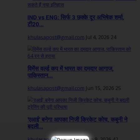
IND vs ENG: सिर्फ 3 छक्के दूर अभिषेक शर्मा,
टी20...
khulasapost@gmail.com
Jul 4, 2026
24
विमेंस वर्ल्ड कप में भारत का दमदार आगाज,
पाकिस्तान...
khulasapost@gmail.com
Jun 15, 2026
25
'एआई' बनेगा आपका निजी क्रिकेट कोच, कबुनी ने
बदली...
khulasapost@gmail.com
Jun 9, 2026
42