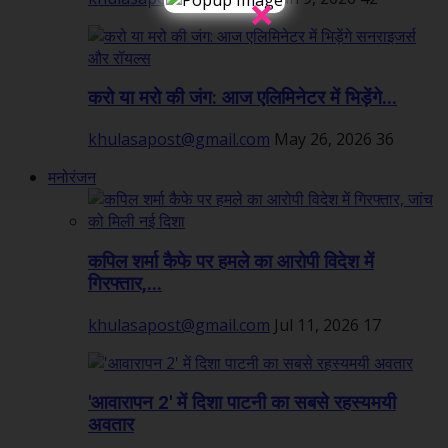
×
करो या मरो की जंग: आज एलिमिनेटर में भिड़ेंगे...
khulasapost@gmail.com
May 26, 2026
36
मनोरंजन
कपिल शर्मा कैफे पर हमले का आरोपी विदेश में
गिरफ्तार,...
khulasapost@gmail.com
Jul 11, 2026
17
'आवारापन 2' में दिशा पाटनी का सबसे रहस्यमयी
अवतार