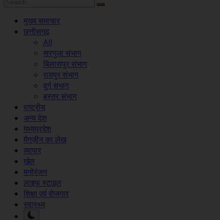
मुख्य समाचार
छत्तीसगढ़
All
सरगुजा संभाग
बिलासपुर संभाग
रायपुर संभाग
दुर्ग संभाग
बस्तर संभाग
राष्ट्रीय
अन्य देश
मध्यप्रदेश
मैगज़ीन का लेख
व्यापार
खेल
मनोरंजन
लाइफ स्टाइल
शिक्षा एवं रोजगार
स्वास्थ्य