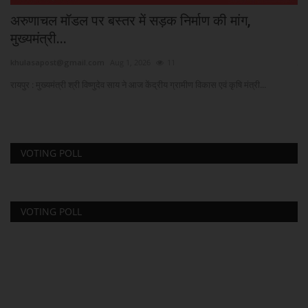
अरुणाचल मॉडल पर बस्तर में सड़क निर्माण की मांग,
भी
मुख्यमंत्री...
kh
khulasapost@gmail.com
Aug 1, 2026
11
...
पटन
रायपुर : मुख्यमंत्री श्री विष्णुदेव साय ने आज केंद्रीय ग्रामीण विकास एवं कृषि मंत्री...
VOTING POLL
VOTING POLL