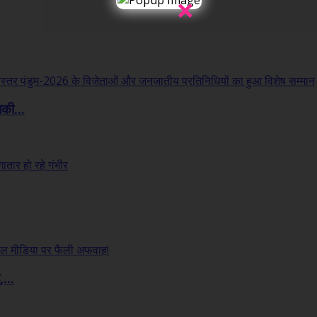
×
लकी...
...