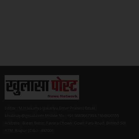
Editor : M.H.Jakariya (Jakariya Enter Praises) Email :
khulasap@gmail.com Mobile No : +91 9669667393,7354806555
Address : Baran Bazar, Favara Chowk, Gowli Para Road, Behind SBI
ATM, Raipur (C.G.) - 492001