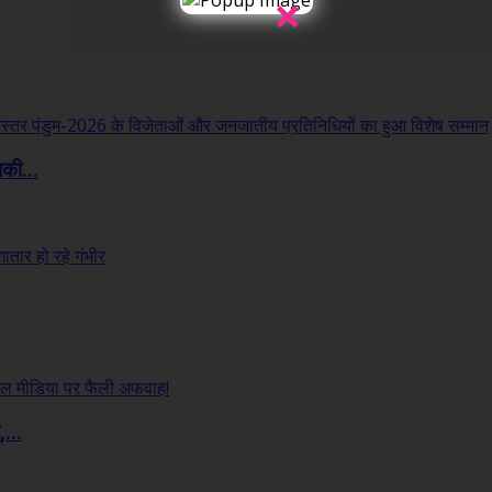
×
लकी...
...