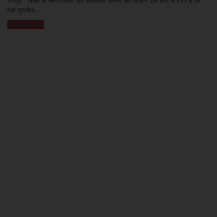
रायपुर : किसी भी संवेदनशील और विकसित समाज की पहचान इस बात से होती है कि
वहां प्रत्येक...
मैगज़ीन का लेख