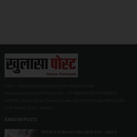
Editor : M.H.Jakariya (Jakariya Enter Praises) Email :
khulasap@gmail.com Mobile No : +91 9669667393,7354806555
Address : Baran Bazar, Favara Chowk, Gowli Para Road, Behind SBI
ATM, Raipur (C.G.) - 492001
RANDOM POSTS
दिनी क़िलों की हिफाज़त जदीद तक़ाज़ों से हम - आहंगी में...