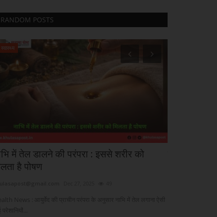
RANDOM POSTS
स्वास्थ्य
मुख्य समाचार
ाभि में तेल डालने की परंपरा : इससे शरीर को
मौसम का डबल अ
िलता है पोषण
भारी बारिश...
ulasapost@gmail.com
Dec 27, 2025
49
khulasapost@gma
alth News : आयुर्वेद की प्राचीन परंपरा के अनुसार नाभि में तेल लगाना ऐसी
नई दिल्ली : देश इस 
परेशानियों...
है। एक तरफ उत्तर...