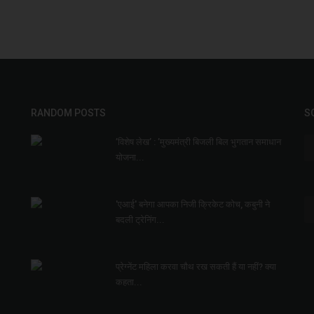
RANDOM POSTS
S
’विशेष लेख’ : ’मुख्यमंत्री बिजली बिल भुगतान समाधान
योजना...
'एआई' बनेगा आपका निजी क्रिकेट कोच, कबुनी ने
बदली ट्रेनिंग...
प्रेग्नेंट महिला करवा चौथ रख सकती हैं या नहीं? क्या
कहता...