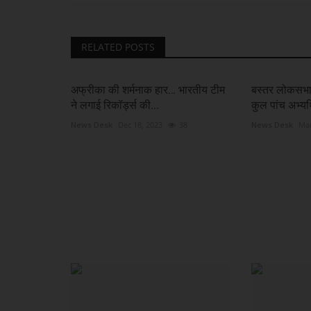
RELATED POSTS
खेल
अफ्रीका की शर्मनाक हार… भारतीय टीम
बस्तर लोकसभा 
ने लगाई रिकॉर्ड्स की...
कुल पांच अभ्यर्थ
News Desk
Dec 18, 2023
38
News Desk
Mar
करो या मरो की जंग: आज एलिमिनेटर में भिड़
सनराइजर्स...
khulasapost@gmail.com
May 26, 2026
37
Sunrisers and Royals : सनराइजर्स हैदराबाद की टीम बुधवार 
वाले इंडियन...