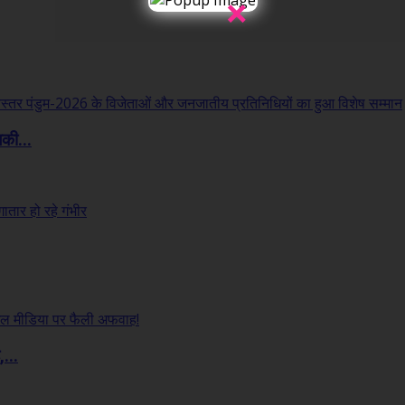
×
लकी...
...