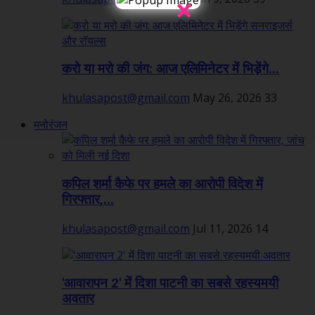
×
करो या मरो की जंग: आज एलिमिनेटर में भिड़ेंगे...
khulasapost@gmail.com
May 26, 2026
33
मनोरंजन
कपिल शर्मा कैफे पर हमले का आरोपी विदेश में
गिरफ्तार,...
khulasapost@gmail.com
Jul 11, 2026
14
'आवारापन 2' में दिशा पाटनी का सबसे रहस्यमयी
अवतार