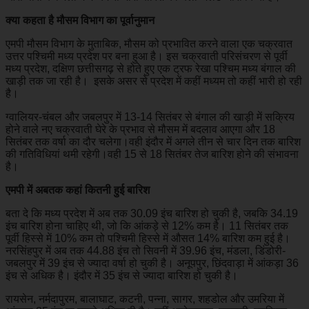
क्या कहता है मौसम विभाग का पूर्वानुमान
एमपी मौसम विभाग के मुताबिक, मौसम को प्रभावित करने वाला एक चक्रवात
उत्तर पश्चिमी मध्य प्रदेश पर बना हुआ है। इस चक्रवाती परिसंचरण से पूर्वी
मध्य प्रदेश, दक्षिण छत्तीसगढ़ से होते हुए एक ट्रफ रेखा पश्चिम मध्य बंगाल की
खाड़ी तक जा रही है। इसके असर से प्रदेश में कहीं मध्यम तो कहीं भारी हो रही
है।
ग्वालियर-चंबल और जबलपुर में 13-14 सितंबर से बंगाल की खाड़ी में सक्रिय
होने वाले नए चक्रवाती घेरे के प्रभाव से मौसम में बदलाव आएगा और 18
सितंबर तक वर्षा का दौर चलेगा।वही इंदौर में अगले तीन से चार दिन तक बारिश
की गतिविधियां थमी रहेगी।वही 15 से 18 सितंबर तेज बा‍र‍िश होने की संभावना
है।
एमपी में अबतक कहां कितनी हुई बारिश
बता दे कि मध्य प्रदेश में अब तक 30.09 इंच बारिश हो चुकी है, जबकि 34.19
इंच बारिश होना चाहिए थी, जो कि आंकड़े से 12% कम है। 11 सितंबर तक
पूर्वी हिस्से में 10% कम तो पश्चिमी हिस्से में औसत 14% बारिश कम हुई है।
नरसिंहपुर में अब तक 44.88 इंच तो सिवनी में 39.96 इंच, मंडला, डिंडोरी-
जबलपुर में 39 इंच से ज्यादा वर्षा हो चुकी है। अनूपपुर, छिंदवाड़ा में आंकड़ा 36
इंच से अधिक है। इंदौर में 35 इंच से ज्यादा बार‍िश हो चुकी है।
रायसेन, नर्मदापुरम, बालाघाट, कटनी, पन्ना, सागर, शहडोल और उमरिया में