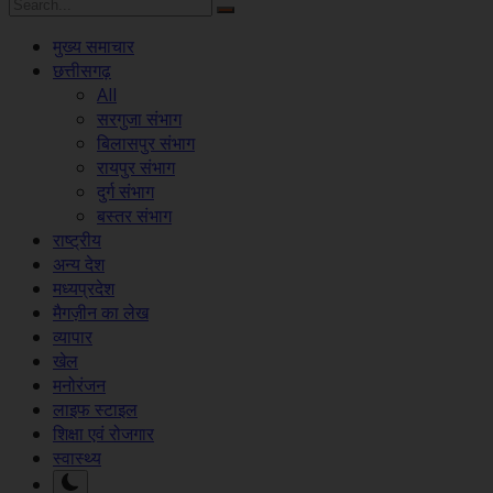
मुख्य समाचार
छत्तीसगढ़
All
सरगुजा संभाग
बिलासपुर संभाग
रायपुर संभाग
दुर्ग संभाग
बस्तर संभाग
राष्ट्रीय
अन्य देश
मध्यप्रदेश
मैगज़ीन का लेख
व्यापार
खेल
मनोरंजन
लाइफ स्टाइल
शिक्षा एवं रोजगार
स्वास्थ्य