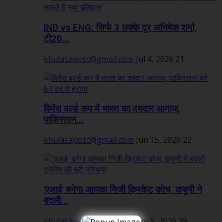
IND vs ENG: सिर्फ 3 छक्के दूर अभिषेक शर्मा,
टी20...
khulasapost@gmail.com
Jul 4, 2026
21
विमेंस वर्ल्ड कप में भारत का दमदार आगाज,
पाकिस्तान...
khulasapost@gmail.com
Jun 15, 2026
22
'एआई' बनेगा आपका निजी क्रिकेट कोच, कबुनी ने
बदली...
khulasapost@gmail.com
Jun 9, 2026
39