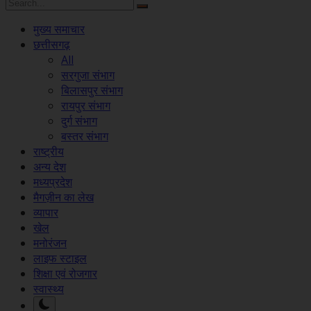
मुख्य समाचार
छत्तीसगढ़
All
सरगुजा संभाग
बिलासपुर संभाग
रायपुर संभाग
दुर्ग संभाग
बस्तर संभाग
राष्ट्रीय
अन्य देश
मध्यप्रदेश
मैगज़ीन का लेख
व्यापार
खेल
मनोरंजन
लाइफ स्टाइल
शिक्षा एवं रोजगार
स्वास्थ्य