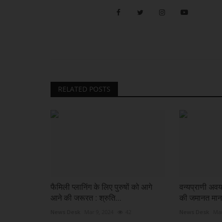
रायपुर संभाग
RELATED POSTS
मुख्यमंत्री श्री विष्णु देव साय की अध्यक्षता
अधिकार...
khulasapost@gmail.com
Aug 6, 2026
3
फैमिली प्लानिंग के लिए पुरुषों को आगे
वन्यप्राणी अवय
रायपुर : मुख्यमंत्री श्री विष्णु देव साय की अध्यक्षता में आज महान
आने की जरूरत : श्रुति...
की जमानत मान
भवन...
News Desk
Mar 9, 2024
42
News Desk
Mar