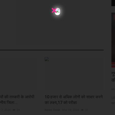
×
व्यापार
 में वन
टैरिफ कटौती का असर: शेयर बाजार में जबरदस्त
ग
तेजी, निवेशकों...
क
khulasapost@gmail.com
Feb 3, 2026
73
kh
वों की तस्करी के आरोपी
10 हजार से अधिक लोगों को साक्षर करने
दी मंत्रालय
मुंबई : एशियाई बाजारों में मजबूती के बीच भारतीय शेयर बाजार ने मंगलवार को
UP
नीय जिला...
का लक्ष्य,17 को परीक्षा
जोरदार...
पर
 7, 2024
34
News Desk
Mar 14, 2024
31