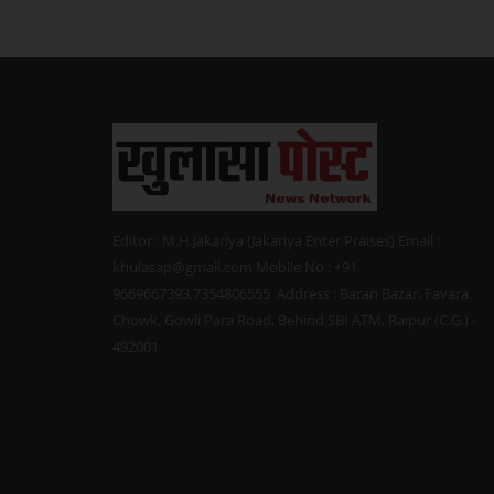
Editor : M.H.Jakariya (Jakariya Enter Praises) Email :
khulasap@gmail.com Mobile No : +91
9669667393,7354806555 Address : Baran Bazar, Favara
Chowk, Gowli Para Road, Behind SBI ATM, Raipur (C.G.) -
492001