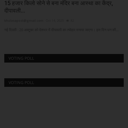
15 हजार किलो सोने से बना मंदिर बना आस्था का केंद्र,
मु
दीपावली...
kh
khulasapost@gmail.com
Oct 14, 2025
82
Vas
नई दिल्ली : 20 अक्टूबर को देशभर में दीपावली का त्योहार मनाया जाएगा। इस दिन धन की...
VOTING POLL
VOTING POLL