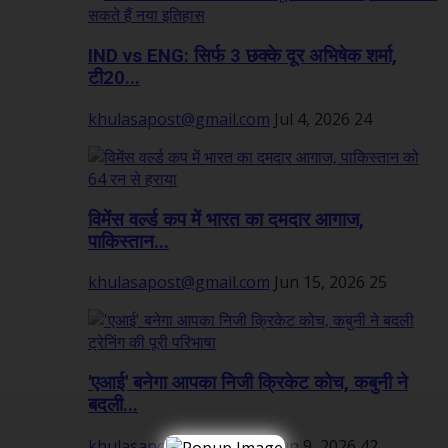
IND vs ENG: सिर्फ 3 छक्के दूर अभिषेक शर्मा,
टी20...
khulasapost@gmail.com
Jul 4, 2026
24
विमेंस वर्ल्ड कप में भारत का दमदार आगाज,
पाकिस्तान...
khulasapost@gmail.com
Jun 15, 2026
25
'एआई' बनेगा आपका निजी क्रिकेट कोच, कबुनी ने
बदली...
khulasapost@gmail.com
Jun 9, 2026
42