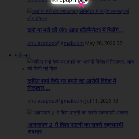
×
करो या मरो की जंग: आज एलिमिनेटर में भिड़ेंगे...
khulasapost@gmail.com
May 26, 2026
37
मनोरंजन
कपिल शर्मा कैफे पर हमले का आरोपी विदेश में
गिरफ्तार,...
khulasapost@gmail.com
Jul 11, 2026
18
'आवारापन 2' में दिशा पाटनी का सबसे रहस्यमयी
अवतार