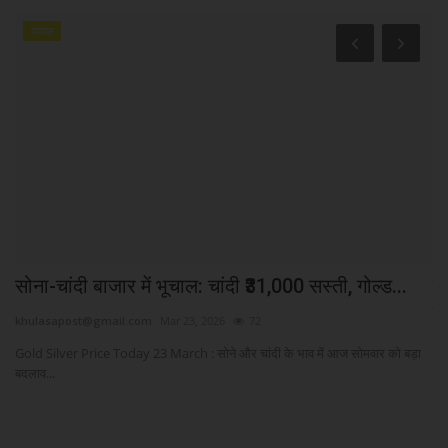
व्यापार
.
सोना-चांदी बाजार में भूचाल: चांदी ₹31,000 सस्ती, गोल्ड...
शा
एं
khulasapost@gmail.com
Mar 23, 2026
72
kh
Gold Silver Price Today 23 March : सोने और चांदी के भाव में आज सोमवार को बड़ा
बदलाव...
मुम