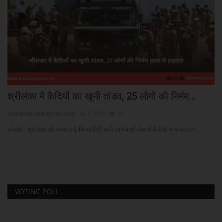
श्रीलंका में कैदियों का खूनी तांडव, 25 लोगों की निर्मम...
2
वा
khulasapost@gmail.com
Jul 7, 2026
34
kh
कोलंबो : श्रीलंका की सबसे हाई-सिक्योरिटी कही जाने वाली जेल में कैदियों ने कत्लेआम...
IPl
VOTING POLL