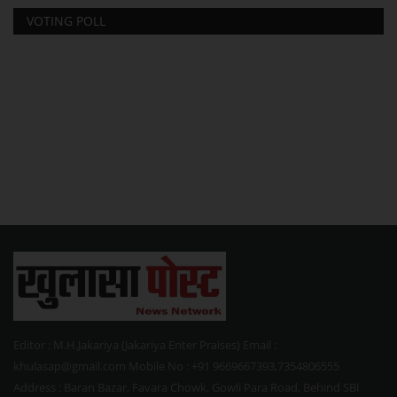
VOTING POLL
Editor : M.H.Jakariya (Jakariya Enter Praises) Email :
khulasap@gmail.com Mobile No : +91 9669667393,7354806555
Address : Baran Bazar, Favara Chowk, Gowli Para Road, Behind SBI