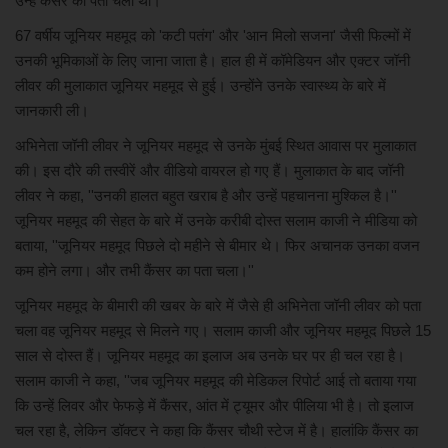
उन्हें कैंसर का पता चला था।
67 वर्षीय जूनियर महमूद को 'कटी पतंग' और 'आन मिलो सजना' जैसी फिल्मों में
खेल
उनकी भूमिकाओं के लिए जाना जाता है। हाल ही में कॉमेडियन और एक्टर जॉनी
लीवर की मुलाकात जूनियर महमूद से हुई। उन्होंने उनके स्वास्थ्य के बारे में
मनोरंजन
जानकारी ली।
लाइफ स्टाइल
अभिनेता जॉनी लीवर ने जूनियर महमूद से उनके मुंबई स्थित आवास पर मुलाकात
की। इस दौरे की तस्वीरें और वीडियो वायरल हो गए हैं। मुलाकात के बाद जॉनी
लीवर ने कहा, ''उनकी हालत बहुत खराब है और उन्हें पहचानना मुश्किल है।''
शिक्षा एवं रोजगार
जूनियर महमूद की सेहत के बारे में उनके करीबी दोस्त सलाम काजी ने मीडिया को
बताया, ''जूनियर महमूद पिछले दो महीने से बीमार थे। फिर अचानक उनका वजन
स्वास्थ्य
कम होने लगा। और तभी कैंसर का पता चला।''
जूनियर महमूद के बीमारी की खबर के बारे में जैसे ही अभिनेता जॉनी लीवर को पता
चला वह जूनियर महमूद से मिलने गए। सलाम काजी और जूनियर महमूद पिछले 15
साल से दोस्त हैं। जूनियर महमूद का इलाज अब उनके घर पर ही चल रहा है।
सलाम काजी ने कहा, ''जब जूनियर महमूद की मेडिकल रिपोर्ट आई तो बताया गया
कि उन्हें लिवर और फेफड़े में कैंसर, आंत में ट्यूमर और पीलिया भी है। तो इलाज
चल रहा है, लेकिन डॉक्टर ने कहा कि कैंसर चौथी स्टेज में है। हालांकि कैंसर का