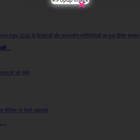
×
लकी...
...