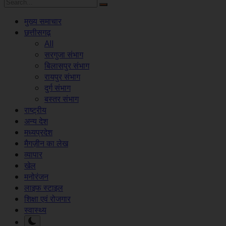
मुख्य समाचार
छत्तीसगढ़
All
सरगुजा संभाग
बिलासपुर संभाग
रायपुर संभाग
दुर्ग संभाग
बस्तर संभाग
राष्ट्रीय
अन्य देश
मध्यप्रदेश
मैगज़ीन का लेख
व्यापार
खेल
मनोरंजन
लाइफ स्टाइल
शिक्षा एवं रोजगार
स्वास्थ्य