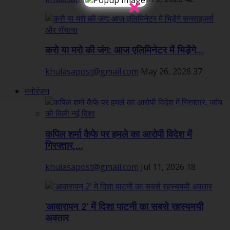
×
करो या मरो की जंग: आज एलिमिनेटर में भिड़ेंगे...
khulasapost@gmail.com
May 26, 2026
37
मनोरंजन
कपिल शर्मा कैफे पर हमले का आरोपी विदेश में
गिरफ्तार,...
khulasapost@gmail.com
Jul 11, 2026
18
'आवारापन 2' में दिशा पाटनी का सबसे रहस्यमयी
अवतार