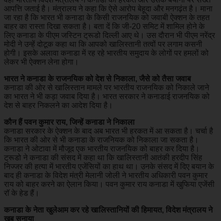
आपत्ति जताई है। मंत्रालय ने कहा कि ऐसे आरोप बेहूदा और मनगढ़ंत है। माना
जा रहा है कि भारत भी कनाडा के किसी राजनयिक को जवाबी ऐक्शन के तहत
बाहर का रास्ता दिखा सकता है। बता दें कि जी-20 समिट में शामिल होने के
लिए कनाडा के पीएम जस्टिन ट्रूडो दिल्ली आए थे। उस दौरान भी पीएम नरेंद्र
मोदी ने उन्हें दोटूक कहा था कि आपको खालिस्तानी तत्वों पर लगाम कसनी
होगी। इसके अलावा कनाडा में रह रहे भारतीय समुदाय के लोगों पर हमलों को
लेकर भी ऐक्शन लेना होगा।
भारत ने कनाडा के राजनयिक को देश से निकाला, जैसे को तैसा जवाब
कनाडा की ओर से खालिस्तान मामले पर भारतीय राजनयिक को निकाले जाने
का भारत ने भी कड़ा जवाब दिया है। भारत सरकार ने कनाडाई राजनयिक को
देश से बाहर निकलने का आदेश दिया है।
कौन हैं पवन कुमार राय, जिन्हें कनाडा ने निकाला
कनाडा सरकार के ऐक्शन के बाद अब भारत भी हरकत में आ सकता है। चर्चा है
कि भारत की ओर से भी कनाडा के राजनियक को निकाला जा सकता है।
कनाडा ने ओटावा में मौजूद एक भारतीय राजनयिक को बाहर कर दिया है।
ट्रूडो ने कनाडा की संसद में कहा था कि खालिस्तानी आतंकी हरदीप सिंह
निज्जर की हत्या में भारतीय एजेंसियों का हाथ था। उनके संसद में दिए बयान के
बाद ही कनाडा के विदेश मंत्री मेलानी जोली ने भारतीय अधिकारी पवन कुमार
राय को बाहर करने का ऐलान किया। पवन कुमार राय कनाडा में खुफिया एजेंसी
रॉ के हेड हैं।
कनाडा के नेता खुलेआम कर रहे खालिस्तानियों की हिमायत, विदेश मंत्रालय ने
खूब सुनाया