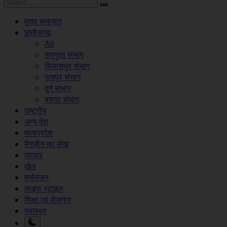
मुख्य समाचार
छत्तीसगढ़
All
सरगुजा संभाग
बिलासपुर संभाग
रायपुर संभाग
दुर्ग संभाग
बस्तर संभाग
राष्ट्रीय
अन्य देश
मध्यप्रदेश
मैगज़ीन का लेख
व्यापार
खेल
मनोरंजन
लाइफ स्टाइल
शिक्षा एवं रोजगार
स्वास्थ्य