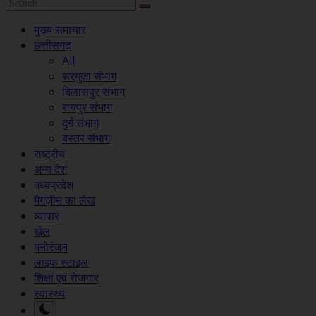
मुख्य समाचार
छत्तीसगढ़
All
सरगुजा संभाग
बिलासपुर संभाग
रायपुर संभाग
दुर्ग संभाग
बस्तर संभाग
राष्ट्रीय
अन्य देश
मध्यप्रदेश
मैगज़ीन का लेख
व्यापार
खेल
मनोरंजन
लाइफ स्टाइल
शिक्षा एवं रोजगार
स्वास्थ्य